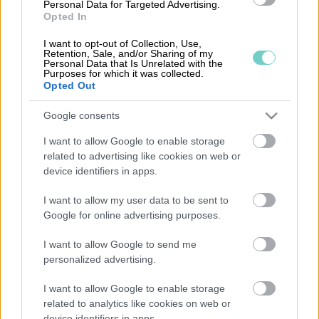
Personal Data for Targeted Advertising.
469 kr/mån
Opted In
I want to opt-out of Collection, Use,
Retention, Sale, and/or Sharing of my
Personal Data that Is Unrelated with the
Moms 25% tillkommer.
Purposes for which it was collected.
Opted Out
Google consents
I want to allow Google to enable storage
TILLÄGGSFUNKTION
related to advertising like cookies on web or
device identifiers in apps.
I want to allow my user data to be sent to
Procountor Dimensionsspecifika
Google for online advertising purposes.
åtkomsträttigheter
I want to allow Google to send me
personalized advertising.
Kategori:
Bokföring
I want to allow Google to enable storage
Leverantör:
Procountor
related to analytics like cookies on web or
device identifiers in apps.