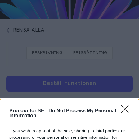
RENSA ALLA
BESKRIVNING
PRISSÄTTNING
Beställ funktionen
Beskrivning
Procountor SE -
Do Not Process My Personal
Information
Dimensionsspecifika åtkomsträttigheter är en
If you wish to opt-out of the sale, sharing to third parties, or
tilläggsfunktion som används för att begränsa
processing of your personal or sensitive information for
användningen till specifika dimensioner och objekt.