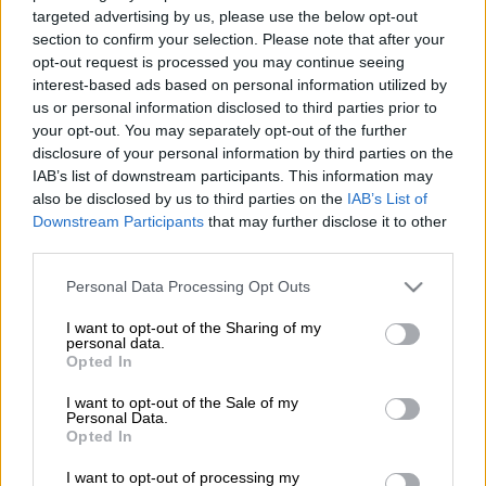
targeted advertising by us, please use the below opt-out
Genom att använda denna tjänst är det till exempel
section to confirm your selection. Please note that after your
möjligt att begränsa användarens åtkomst endast
opt-out request is processed you may continue seeing
till hans/hennes kostnadsställen och projekt på
interest-based ads based on personal information utilized by
nivån resultaträkning, balansräkning, huvudbok och
us or personal information disclosed to third parties prior to
journal.
your opt-out. You may separately opt-out of the further
disclosure of your personal information by third parties on the
I Procountors
manual
finns det närmare
IAB’s list of downstream participants. This information may
also be disclosed by us to third parties on the
IAB’s List of
instruktioner om hur du kan ställa in
Downstream Participants
that may further disclose it to other
åtkomsträttigheter, söka verifikat och göra
third parties.
rapporter.
Please note that this website/app uses one or more Google
Personal Data Processing Opt Outs
Du kan beställa tilläggsfunktionen via
Kundservice
.
services and may gather and store information including but
not limited to your visit or usage behaviour. You may click to
I want to opt-out of the Sharing of my
personal data.
grant or deny consent to Google and its third-party tags to
Opted In
use your data for below specified purposes in below Google
consent section.
I want to opt-out of the Sale of my
Personal Data.
Opted In
Prissättning
I want to opt-out of processing my