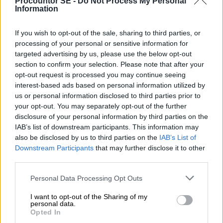
Procountor SE -
Do Not Process My Personal
Information
CarbonLinks tjänst startar beräkningen av
koldioxidavtrycket direkt när du har aktiverat
If you wish to opt-out of the sale, sharing to third parties, or
processing of your personal or sensitive information for
tjänsten så att du kan följa resultatet kontinuerligt.
targeted advertising by us, please use the below opt-out
Du får löpande månadsrapporter för aktiva
section to confirm your selection. Please note that after your
månader innevarande år och en gång per år en
opt-out request is processed you may continue seeing
slutrapport för helåret förutsatt att tjänsten varit
interest-based ads based on personal information utilized by
igång under hela året. Du kan alltid ladda ner all
us or personal information disclosed to third parties prior to
koldioxiddata till din egen miljö.
your opt-out. You may separately opt-out of the further
disclosure of your personal information by third parties on the
Redovisningsbyråer och ekonomichefer kan få en
IAB’s list of downstream participants. This information may
kontinuerlig rapportering av företagets
also be disclosed by us to third parties on the
IAB’s List of
Downstream Participants
that may further disclose it to other
koldioxidavtryck i CarbonLink och använda det för
third parties.
att löpande stötta företagets arbete med att
minska koldioxidavtrycket. Koldioxidavtrycket är en
Please note that this website/app uses one or more Google
Personal Data Processing Opt Outs
stor del av företagets hållbarhetsrapportering men
services and may gather and store information including but
not limited to your visit or usage behaviour. You may click to
I want to opt-out of the Sharing of my
också viktigt för andra intressenter såsom
personal data.
grant or deny consent to Google and its third-party tags to
affärspartners, kunder, investerare och
Opted In
use your data for below specified purposes in below Google
medarbetare.