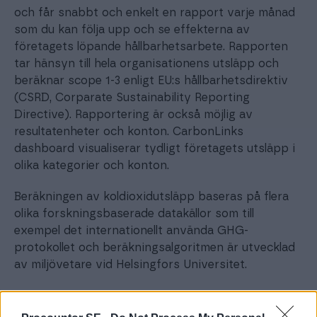
och får snabbt och enkelt en rapport varje månad
som du kan följa upp och se effekterna av
företagets löpande hållbarhetsarbete. Rapporten
tar hänsyn till hela organisationens utsläpp och
beräknar scope 1-3 enligt EU:s hållbarhetsdirektiv
(CSRD, Corparate Sustainability Reporting
Directive). Rapportering är också möjlig av
resultatenheter och konton. CarbonLinks
dashboard visualiserar tydligt företagets utsläpp i
olika kategorier och konton.
Beräkningen av koldioxidutsläpp baseras på flera
olika forskningsbaserade datakällor som till
exempel det internationellt använda GHG-
protokollet och beräkningsalgoritmen är utvecklad
av miljövetare vid Helsingfors Universitet.
Följ beräkningen i realtid