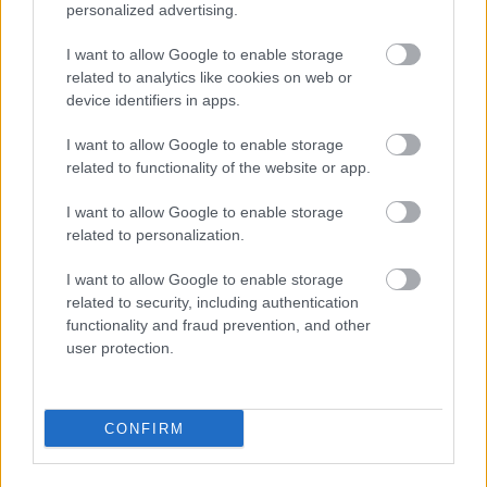
personalized advertising.
rapport direkt i Procountor varje månad.
I want to allow Google to enable storage
related to analytics like cookies on web or
Enkelt att använda och lätt att beställa
device identifiers in apps.
I want to allow Google to enable storage
Det går snabbt och smidigt att börja använda
related to functionality of the website or app.
tjänsten.
I want to allow Google to enable storage
related to personalization.
Vetenskapsbaserat
I want to allow Google to enable storage
related to security, including authentication
Utvecklat av miljövetare vid Helsingfors Universitet.
functionality and fraud prevention, and other
user protection.
Procountor + CarbonLink
CONFIRM
För att starta beräkningen så behöver du som
kund öppna API-gränssnittet mellan Procountor