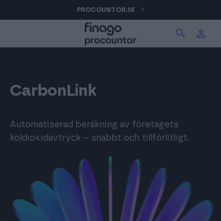
Hoppa
PROCOUNTOR.SE
Sök produkter på webbplatsen
Logga in
till
innehåll
Procountor
Sök
Signatur
CarbonLink
Fakturering (Isolta)
Automatiserad beräkning av företagets
koldioxidavtryck – snabbt och tillförlitligt.
Utlägg (eTasku)