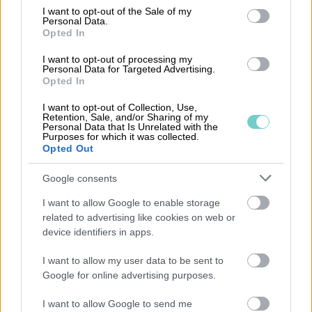
consent section.
I want to opt-out of the Sale of my
Personal Data.
Opted In
Egenskaper
I want to opt-out of processing my
Personal Data for Targeted Advertising.
Opted In
Snabba resultat
I want to opt-out of Collection, Use,
Retention, Sale, and/or Sharing of my
Personal Data that Is Unrelated with the
Resultaten är lättillgängliga och kontinuerliga vilket
Purposes for which it was collected.
Opted Out
för att du snabbt kan analysera informationen och
fatta beslut kring ditt koldioxidavtryck baserat på
Google consents
fakta.
I want to allow Google to enable storage
related to advertising like cookies on web or
device identifiers in apps.
Automatiserat
I want to allow my user data to be sent to
Ingen tidskrävande datainsamling och Excel
Google for online advertising purposes.
inmatning. CarbonLink beräknar koldioxidavtrycket
I want to allow Google to send me
baserat på din finansiella information och du får en