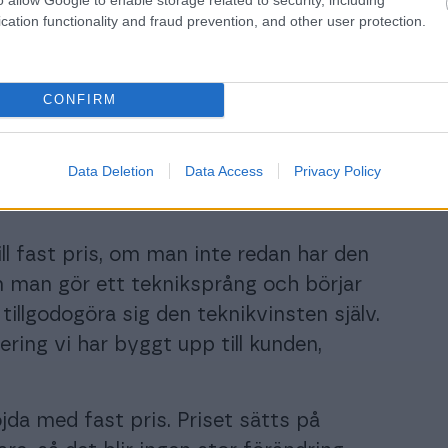
cation functionality and fraud prevention, and other user protection.
CONFIRM
Data Deletion
Data Access
Privacy Policy
ill fast pris, om man inte redan har den
m man gör ett tekniksprång och börjar
llgodogöra sig den teknikvinsten själv.
ring vi har byggt upp till kunden,
da med fast pris. Priset sätts på