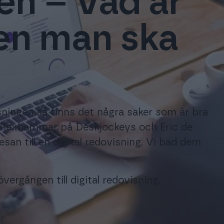
en – Vad är
nformation gällande
Accountor Finagos partnerbyråer.
ntor Geny
nago och Procountor.
Inka
gen man ska
p av AI kan du fokusera på avancerade uppgifter som
Med de
Materialbank
in kompetens och erfarenhet. Procountor Geny hanterar
 & Webbinar
effekti
ifter så som kontering.
Nedlaggningsbart marknadsföringsma
emang och webbinar.
dokument och avtal.
pla dina verksamhetskritiska system till Procounto
sningen så finns det några saker som är bra
r Rexhammar på Deskjockeys och Eric de
san till en digital redovisning. Vi bad dem
vergången till digital redovisning.