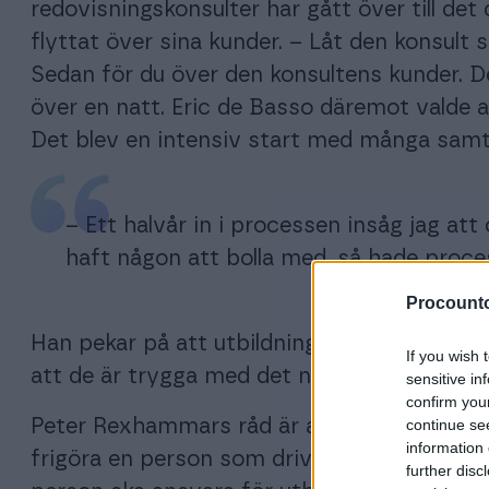
redovisningskonsulter har gått över till det 
flyttat över sina kunder. – Låt den konsult 
Sedan för du över den konsultens kunder. D
över en natt. Eric de Basso däremot valde 
Det blev en intensiv start med många samta
– Ett halvår in i processen insåg jag at
haft någon att bolla med, så hade proces
Procounto
Han pekar på att utbildning av kunderna ska 
If you wish 
att de är trygga med det nya systemet inna
sensitive in
confirm you
continue se
Peter Rexhammars råd är att medelstora by
information 
frigöra en person som driver digitaliserin
further disc