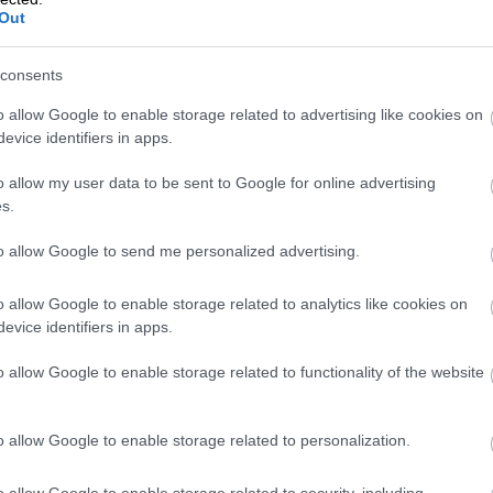
Out
 det krävs ett starkt ledarskap.
consents
 kunna entusiasmera din personal förbi
o allow Google to enable storage related to advertising like cookies on
evice identifiers in apps.
får inte ge upp, säger Eric de Basso.
o allow my user data to be sent to Google for online advertising
s.
ngen, tycker Peter Rexhammar. Man har
to allow Google to send me personalized advertising.
ktig på det man gör, inte för att man
att föra igenom sin vision och att lyssna
o allow Google to enable storage related to analytics like cookies on
evice identifiers in apps.
o allow Google to enable storage related to functionality of the website
o allow Google to enable storage related to personalization.
o allow Google to enable storage related to security, including