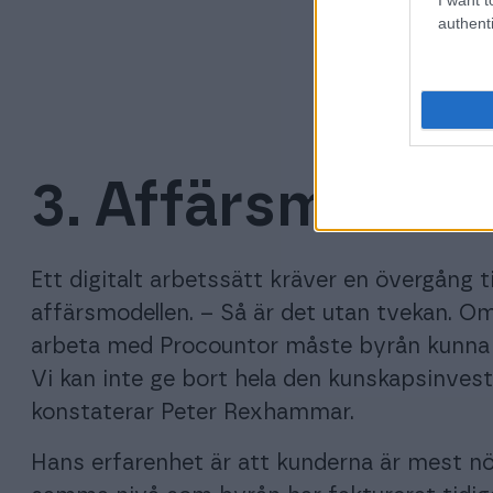
authenti
3. Affärsmodell
Ett digitalt arbetssätt kräver en övergång t
affärsmodellen. – Så är det utan tvekan. O
arbeta med Procountor måste byrån kunna ti
Vi kan inte ge bort hela den kunskapsinveste
konstaterar Peter Rexhammar.
Hans erfarenhet är att kunderna är mest nöj