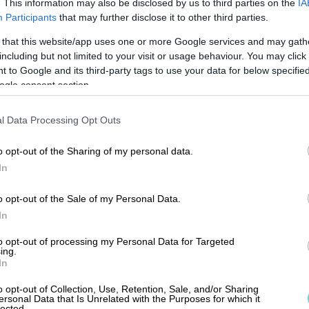
nal och kunder, och jobbar fram en ny
. This information may also be disclosed by us to third parties on the
IA
Participants
that may further disclose it to other third parties.
 that this website/app uses one or more Google services and may gath
including but not limited to your visit or usage behaviour. You may click 
 to Google and its third-party tags to use your data for below specifi
ogle consent section.
l Data Processing Opt Outs
o opt-out of the Sharing of my personal data.
In
o opt-out of the Sale of my Personal Data.
In
to opt-out of processing my Personal Data for Targeted
ing.
In
o opt-out of Collection, Use, Retention, Sale, and/or Sharing
ersonal Data that Is Unrelated with the Purposes for which it
behöver du få med dig både
lected.