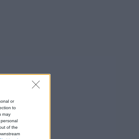
sonal or
ection to
ou may
 personal
out of the
 downstream