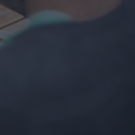
Procountor Signatur handbok
sso
Vi hanterar förfrågningar fram till kl.16, du
nna indrivningstjänst tar du hem förfallna fordringar
kan även begära att bli uppringd.
vt och enkelt.
terial,
r
Procountor Store