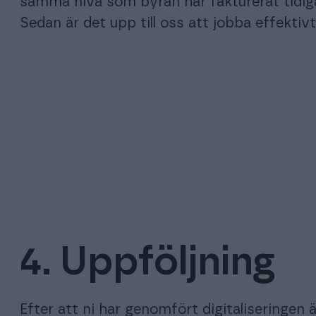
samma nivå som byrån har fakturerat tidigar
Sedan är det upp till oss att jobba effektivt
4. Uppföljning
Efter att ni har genomfört digitaliseringen ä