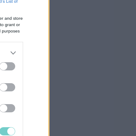
B’s List of
er and store
to grant or
ed purposes