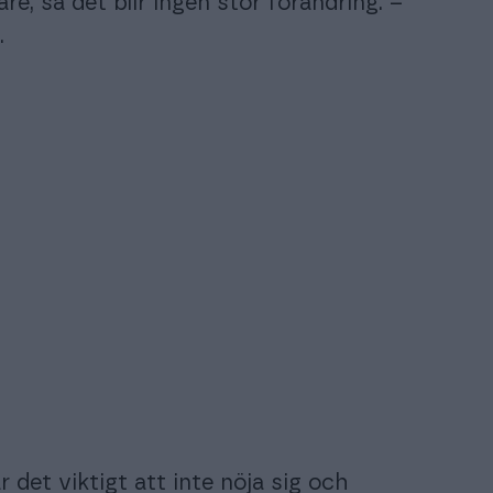
e, så det blir ingen stor förändring. –
.
r det viktigt att inte nöja sig och