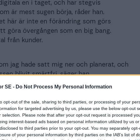
digitala en i taget, och har stegvis
som är mest sugen börja, råder han.
et här är inte en förändring som görs
att göra övergången som en big bang.
l från kunder.
t om jag hade satt mig ner och planerat, och
sen blivit smärtfri, säger han.
r SE -
Do Not Process My Personal Information
finnas med i digitaliseringsplanen, så
to opt-out of the sale, sharing to third parties, or processing of your per
n de flyttas över.
formation for targeted advertising by us, please use the below opt-out s
r selection. Please note that after your opt-out request is processed y
eing interest-based ads based on personal information utilized by us or
råer med omkring tio anställda bör
disclosed to third parties prior to your opt-out. You may separately opt-
gen under övergångsperioden. Denne
losure of your personal information by third parties on the IAB’s list of