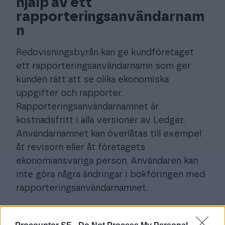
hjälp av ett
rapporteringsanvändarnam
n
Redovisningsbyrån kan ge kundföretaget
ett rapporteringsanvändarnamn som ger
kunden rätt att se olika ekonomiska
uppgifter och rapporter.
Rapporteringsanvändarnamnet är
kostnadsfritt i alla versioner av Ledger.
Användarnamnet kan överlåtas till exempel
åt revisorn eller åt företagets
ekonomiansvariga person. Användaren kan
inte göra några ändringar i bokföringen med
rapporteringsanvändarnamnet.