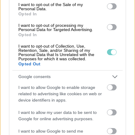
consent section.
I want to opt-out of the Sale of my
en redovisningsbyrå kan ta hand om ett
Personal Data.
Opted In
obegränsat antal kundföretag med
månadsavgiften. Den användarbaserade
I want to opt-out of processing my
Personal Data for Targeted Advertising.
avgiften definieras av den mest omfattande
Opted In
versionen som användaren på
I want to opt-out of Collection, Use,
redovisningsbyrån har tillgång till. Alla avgifter
Retention, Sale, and/or Sharing of my
Personal Data that Is Unrelated with the
för Ledger-versionen faktureras av
Purposes for which it was collected.
redovisningsbyrån. Moms 25 procent tillkommer
Opted Out
på alla priser.
Google consents
I want to allow Google to enable storage
related to advertising like cookies on web or
device identifiers in apps.
Procountor Ledger B
I want to allow my user data to be sent to
95 kr/må
Google for online advertising purposes.
användare på redovisni
I want to allow Google to send me