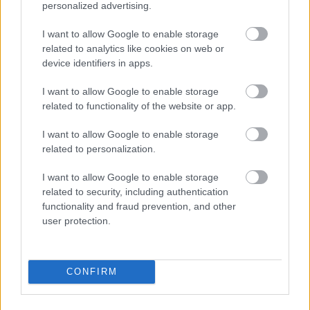
personalized advertising.
I want to allow Google to enable storage
Läsrättigheter för
related to analytics like cookies on web or
0 kr/mån
kund
device identifiers in apps.
I want to allow Google to enable storage
Sändnings- och
Konstant
related to functionality of the website or app.
mottagningsavgifter
I want to allow Google to enable storage
Bokföring
✓
related to personalization.
Dimensioner
1 st.
I want to allow Google to enable storage
related to security, including authentication
functionality and fraud prevention, and other
Rese- och
✓
user protection.
kostnadsfakturor
Deklarationer
✓
CONFIRM
Kontoutdrag
✓