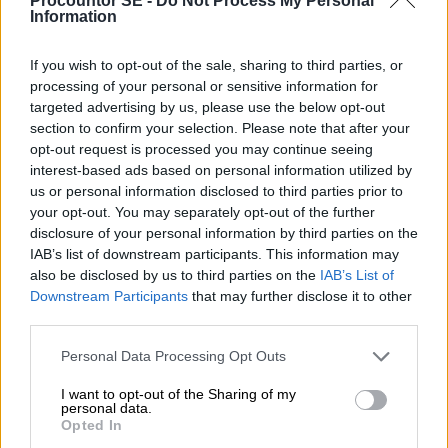
Procountor SE -
Do Not Process My Personal
Information
If you wish to opt-out of the sale, sharing to third parties, or
processing of your personal or sensitive information for
targeted advertising by us, please use the below opt-out
Funktioner och
section to confirm your selection. Please note that after your
opt-out request is processed you may continue seeing
prissättning
interest-based ads based on personal information utilized by
us or personal information disclosed to third parties prior to
Procountor Ledger finns tillgänglig i versionerna
your opt-out. You may separately opt-out of the further
disclosure of your personal information by third parties on the
Basic, Plus och Premium. Versionerna innehåller
IAB’s list of downstream participants. This information may
olika omfattande funktioner. Den önskade
also be disclosed by us to third parties on the
IAB’s List of
produktversionen väljs i processen då man
Downstream Participants
that may further disclose it to other
third parties.
skapar en Procountor-miljö, versionen kan också
bytas. Oavsett version kan mera omfattande
Please note that this website/app uses one or more Google
Personal Data Processing Opt Outs
funktioner läggas till mot en extra kostnad.
services and may gather and store information including but
not limited to your visit or usage behaviour. You may click to
I want to opt-out of the Sharing of my
personal data.
Ledger har inga företags- eller
grant or deny consent to Google and its third-party tags to
Opted In
use your data for below specified purposes in below Google
verifikationsbaserade avgifter. En användare på