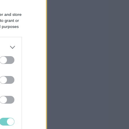
er and store
to grant or
ed purposes