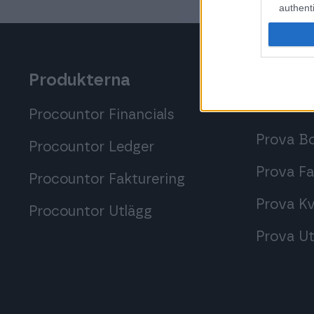
authenti
Produkterna
Prova
kostna
Procountor Financials
Prova B
Procountor Ledger
Prova F
Procountor Fakturering
Prova Kv
Procountor Utlägg
Prova Ut