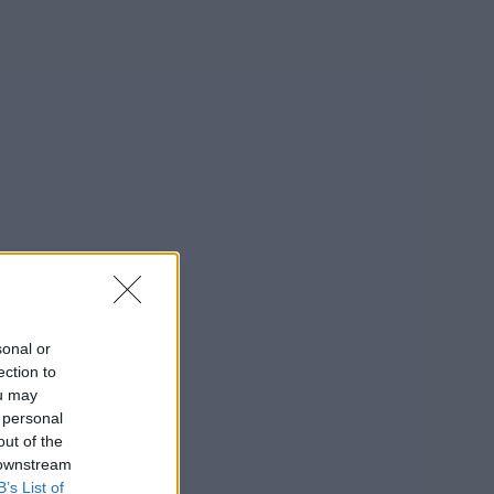
Procountor Signatur handbok
sso
Vi hanterar förfrågningar fram till kl.16, du
nna indrivningstjänst tar du hem förfallna fordringar
kan även begära att bli uppringd.
vt och enkelt.
terial,
r
Procountor Store
sonal or
ection to
ou may
 personal
out of the
 downstream
B’s List of