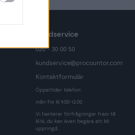
Kundservice
020 - 30 00 50
kundservice@procountor.com
Kontaktformulär
Öppettider telefon:
mån-fre kl 9.00-12.00
Vi hanterar förfrågningar fram till
kl.16, du kan även begära att bli
uppringd.