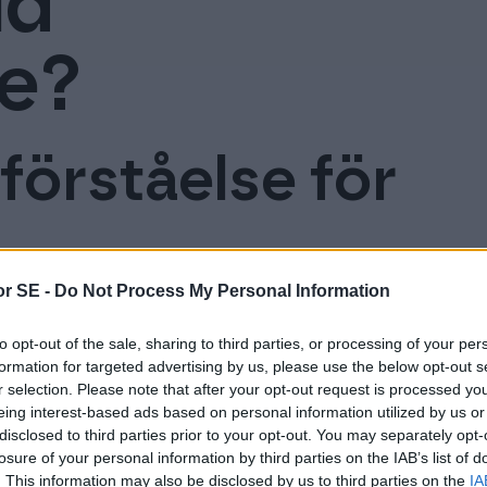
ld
nformation gällande
Accountor Finagos partnerbyråer.
ntor Geny
nago och Procountor.
Inka
re?
p av AI kan du fokusera på avancerade uppgifter som
Med de
Materialbank
in kompetens och erfarenhet. Procountor Geny hanterar
 & Webbinar
effekti
ifter så som kontering.
Nedlaggningsbart marknadsföringsma
emang och webbinar.
dokument och avtal.
förståelse för
pla dina verksamhetskritiska system till Procounto
r SE -
Do Not Process My Personal Information
av de vanligaste företagsformerna i Sverige.
to opt-out of the sale, sharing to third parties, or processing of your per
l för individer som vill ha full kontroll över
formation for targeted advertising by us, please use the below opt-out s
lt när det gäller administration och
r selection. Please note that after your opt-out request is processed y
t en privatperson driver sin verksamhet
eing interest-based ads based on personal information utilized by us or
disclosed to third parties prior to your opt-out. You may separately opt-
är viktigt att förstå att ägaren personligen
losure of your personal information by third parties on the IAB’s list of
 innebär att det inte finns någon juridisk
. This information may also be disclosed by us to third parties on the
IA