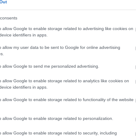
Out
digitala verktyg för att automatisera och
t använda moderna bokföringsprogram kan
consents
fel, vilket ger dig mer tid att fokusera på
o allow Google to enable storage related to advertising like cookies on
evice identifiers in apps.
gramvara som är anpassad för svenska
o allow my user data to be sent to Google for online advertising
s.
 att du följer gällande lagar och regler,
r som är utformade för att underlätta den
to allow Google to send me personalized advertising.
verktyg kan du enkelt skapa och skicka
o allow Google to enable storage related to analytics like cookies on
erblick över företagets ekonomi i realtid.
evice identifiers in apps.
o allow Google to enable storage related to functionality of the website
Tillbaka till startsidan
o allow Google to enable storage related to personalization.
o allow Google to enable storage related to security, including