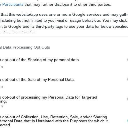
Participants
that may further disclose it to other third parties.
 that this website/app uses one or more Google services and may gath
 enskild firma är den relativt enkla
including but not limited to your visit or usage behaviour. You may click 
 to Google and its third-party tags to use your data for below specifi
igande i början, finns det digitala verktyg
ogle consent section.
 verktyg hjälper till att hålla koll på
vgörande för att upprätthålla en sund
l Data Processing Opt Outs
 rätt programvara för bokföring är därför
o opt-out of the Sharing of my personal data.
din enskilda firma.
In
mihanteringen i
o opt-out of the Sale of my Personal Data.
In
ma
to opt-out of processing my Personal Data for Targeted
ing.
In
firma är det essentiellt att ha en effektiv
o opt-out of Collection, Use, Retention, Sale, and/or Sharing
ersonal Data that Is Unrelated with the Purposes for which it
tt hålla ordning på kvitton och fakturor,
lected.