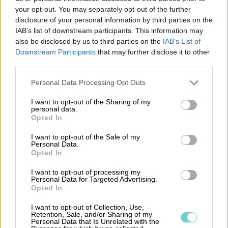
your opt-out. You may separately opt-out of the further
beräkning och rapportering av bilersättningar,
disclosure of your personal information by third parties on the
kan företag spara tid och minska risken för fel.
IAB’s list of downstream participants. This information may
Dessa system kan ofta integreras med
also be disclosed by us to third parties on the
IAB’s List of
Downstream Participants
that may further disclose it to other
företagets övriga ekonomisystem för en
third parties.
smidigare ekonomihantering.
Please note that this website/app uses one or more Google
Personal Data Processing Opt Outs
En digital lösning kan till exempel automatiskt
services and may gather and store information including but
not limited to your visit or usage behaviour. You may click to
I want to opt-out of the Sharing of my
beräkna ersättningen baserat på den anställdas
personal data.
grant or deny consent to Google and its third-party tags to
körsträcka och de aktuella ersättningssatserna.
Opted In
use your data for below specified purposes in below Google
Detta underlättar för de anställda att rapportera
consent section.
I want to opt-out of the Sale of my
Personal Data.
sina resor och för ekonomiavdelningen att
Opted In
snabbt och korrekt behandla ersättningarna.
Genom att använda sig av ett digitalt system
I want to opt-out of processing my
Personal Data for Targeted Advertising.
kan företag även enklare följa upp och analysera
Opted In
kostnader för tjänsteresor, vilket kan leda till
I want to opt-out of Collection, Use,
bättre beslutsunderlag och kostnadskontroll.
Retention, Sale, and/or Sharing of my
Personal Data that Is Unrelated with the