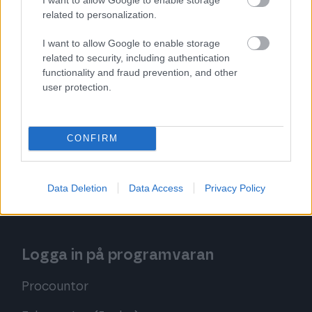
Procountor Utlägg
related to personalization.
I want to allow Google to enable storage
related to security, including authentication
Prova programmet kostnadsfritt
functionality and fraud prevention, and other
user protection.
Prova Bokföringsprogram
Prova Faktureringsprogram
CONFIRM
Prova Kvittohantering
Data Deletion
Data Access
Privacy Policy
Prova Utlägg
Logga in på programvaran
Procountor