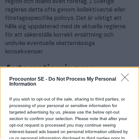
region och ibland även företag. I Sverige
regleras detta ofta genom kollektivavtal eller
företagsspecifika policys. Det är viktigt att
hålla sig uppdaterad med de aktuella reglerna
för att säkerställa korrekt ersättning och
undvika eventuella skattemässiga
konsekvenser.
Automatisering av
Bilförmåner med Digitala
Procountor SE -
Do Not Process My Personal
Information
Verktyg
If you wish to opt-out of the sale, sharing to third parties, or
I takt med att digitaliseringen fortskrider, blir
processing of your personal or sensitive information for
targeted advertising by us, please use the below opt-out
det alltmer vanligt att företag använder sig av
section to confirm your selection. Please note that after your
digitala lösningar för att hantera bilersättningar.
opt-out request is processed you may continue seeing
Genom att implementera ett
interest-based ads based on personal information utilized by
us or personal information disclosed to third parties prior to
bokföringsprogram som automatiserar