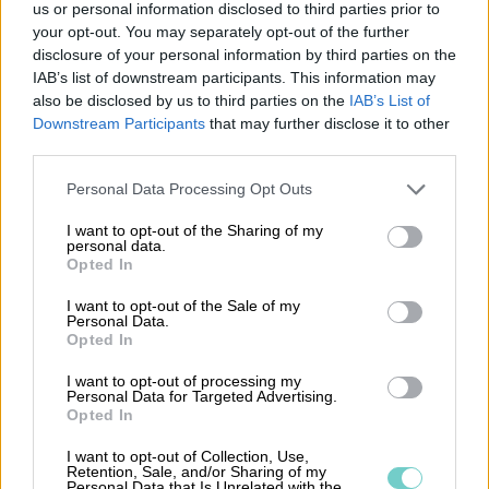
us or personal information disclosed to third parties prior to
beslut och långsiktig planering. Dessutom
your opt-out. You may separately opt-out of the further
möjliggör integration med andra system, som
disclosure of your personal information by third parties on the
IAB’s list of downstream participants. This information may
banktjänster och fakturering, en smidigare och
also be disclosed by us to third parties on the
IAB’s List of
mer automatiserad arbetsflöde.
Downstream Participants
that may further disclose it to other
third parties.
En annan nyckelfördel är möjligheten till
Please note that this website/app uses one or more Google
samarbete. Digitala plattformar kan ofta ge
Personal Data Processing Opt Outs
services and may gather and store information including but
både företagets personal och externa
not limited to your visit or usage behaviour. You may click to
I want to opt-out of the Sharing of my
redovisningskonsulter tillgång till samma
personal data.
grant or deny consent to Google and its third-party tags to
Opted In
information i realtid. Detta underlättar
use your data for below specified purposes in below Google
consent section.
kommunikation och samarbete, vilket är särskilt
I want to opt-out of the Sale of my
Personal Data.
viktigt i en tid där fjärrarbete blir allt vanligare.
Opted In
Genom att välja en pålitlig partner för digital
I want to opt-out of processing my
ekonomihantering kan företag säkerställa att de
Personal Data for Targeted Advertising.
Opted In
har tillgång till de verktyg och den support som
behövs för att navigera i bokföringens värld
I want to opt-out of Collection, Use,
Retention, Sale, and/or Sharing of my
med förtroende.
Personal Data that Is Unrelated with the