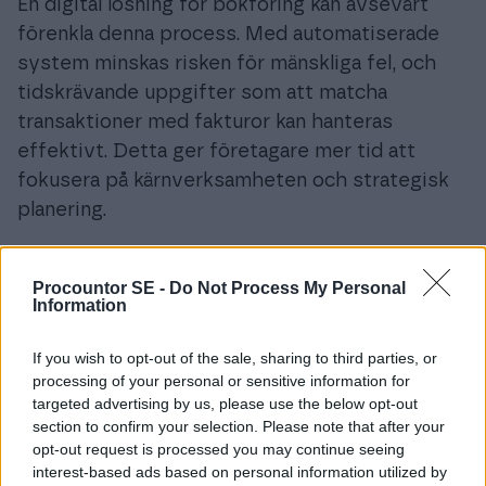
En digital lösning för bokföring kan avsevärt
förenkla denna process. Med automatiserade
system minskas risken för mänskliga fel, och
tidskrävande uppgifter som att matcha
transaktioner med fakturor kan hanteras
effektivt. Detta ger företagare mer tid att
fokusera på kärnverksamheten och strategisk
planering.
Fördelarna med Digital
Procountor SE -
Do Not Process My Personal
Bokföring
Information
If you wish to opt-out of the sale, sharing to third parties, or
Digital bokföring erbjuder en rad fördelar
processing of your personal or sensitive information for
jämfört med traditionella metoder. Tillgången till
targeted advertising by us, please use the below opt-out
realtidsdata innebär att företagare kan få en
section to confirm your selection. Please note that after your
aktuell bild av företagets finansiella ställning när
opt-out request is processed you may continue seeing
interest-based ads based on personal information utilized by
som helst. Detta är ovärderligt för snabba