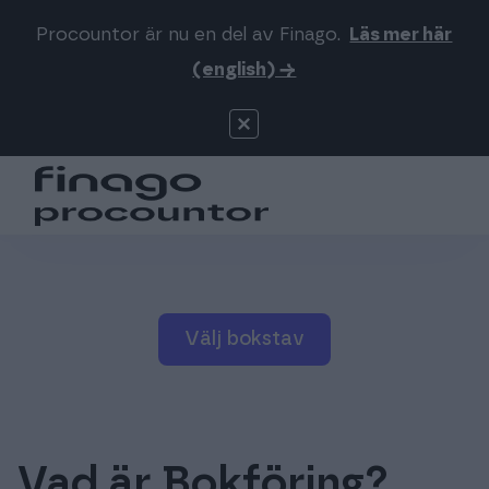
Procountor är nu en del av Finago.
Läs mer här
Sök på webbsidan
Logga in
(english) →
Procountor
Produkter
Signatur
Priser
För redovisningsbyråer
Välj bokstav
Support
Mer om oss
Vad är Bokföring?