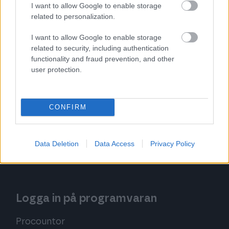
I want to allow Google to enable storage
related to personalization.
Procountor Utlägg
I want to allow Google to enable storage
related to security, including authentication
functionality and fraud prevention, and other
Prova programmet kostnadsfritt
user protection.
Prova Bokföringsprogram
CONFIRM
Prova Faktureringsprogram
Prova Kvittohantering
Data Deletion
Data Access
Privacy Policy
Prova Utlägg
Logga in på programvaran
Procountor