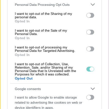
Please note that this website/app uses one or more Google
effektivitet samt att göra investeringar i
Personal Data Processing Opt Outs
services and may gather and store information including but
modernisering när det är ekonomiskt motiverat.
not limited to your visit or usage behaviour. You may click to
I want to opt-out of the Sharing of my
Effektiv användning av anläggningstillgångar kan
personal data.
grant or deny consent to Google and its third-party tags to
Opted In
leda till ökad produktivitet och minskade
use your data for below specified purposes in below Google
consent section.
driftskostnader.
I want to opt-out of the Sale of my
Personal Data.
Opted In
I mjukvaruindustrin är det också viktigt att hålla
sig uppdaterad med de senaste trenderna och
I want to opt-out of processing my
Personal Data for Targeted Advertising.
teknologierna för att säkerställa att
Opted In
anläggningstillgångarna fortsätter att ge
I want to opt-out of Collection, Use,
konkurrensfördelar. Att investera i uppdaterad
Retention, Sale, and/or Sharing of my
Personal Data that Is Unrelated with the
och skalbar mjukvara kan vara avgörande för att
Purposes for which it was collected.
Opted Out
hålla jämna steg med marknadens utveckling.
Google consents
Optimering av
I want to allow Google to enable storage
anläggningstillgångar
related to advertising like cookies on web or
device identifiers in apps.