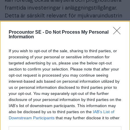
kan företag också analysera och prognostisera
framtida investeringar i anläggningstillgångar.
Detta är särskilt relevant för mjukvaruindustrin
där teknologiska framsteg kan göra vissa
tillgångar föråldrade snabbare än förväntat. En
Procountor SE -
Do Not Process My Personal
Information
robust programvara ger insikter som är
nödvändiga för att navigera i denna dynamiska
If you wish to opt-out of the sale, sharing to third parties, or
miljö.
processing of your personal or sensitive information for
targeted advertising by us, please use the below opt-out
Effektiv användning av
section to confirm your selection. Please note that after your
opt-out request is processed you may continue seeing
anläggningstillgångar
interest-based ads based on personal information utilized by
us or personal information disclosed to third parties prior to
your opt-out. You may separately opt-out of the further
För att maximera avkastningen på
disclosure of your personal information by third parties on the
anläggningstillgångar bör företag fokusera på
IAB’s list of downstream participants. This information may
strategisk planering och optimering av
also be disclosed by us to third parties on the
IAB’s List of
Downstream Participants
that may further disclose it to other
användningen. Detta innebär att regelbundet
third parties.
utvärdera tillgångarnas prestanda och