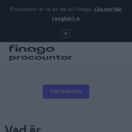
Procountor är nu en del av Finago.
Läs mer här
Sök på webbsidan
Logga in
(english) →
Procountor
Produkter
Signatur
Priser
För redovisningsbyråer
Välj bokstav
Support
Mer om oss
Vad är