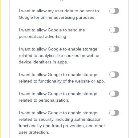
Optimering av anläggningstillgångar handlar om
I want to allow my user data to be sent to
att hitta den mest kostnadseffektiva balansen
Google for online advertising purposes.
mellan underhåll, uppgraderingar och
I want to allow Google to send me
nyinvesteringar. Genom att använda dataanalys
personalized advertising.
och prognostisering kan företag fatta
välgrundade beslut om när och hur de ska
I want to allow Google to enable storage
related to analytics like cookies on web or
investera i sina anläggningstillgångar. Detta är
device identifiers in apps.
särskilt relevant för mjukvaruindustrin där
teknologisk utveckling sker i snabb takt.
I want to allow Google to enable storage
related to functionality of the website or app.
Programvara som Procountor kan spela en
I want to allow Google to enable storage
avgörande roll i denna process genom att
related to personalization.
tillhandahålla detaljerad information om
tillgångarnas prestanda och kostnader. Detta
I want to allow Google to enable storage
möjliggör en mer strategisk och proaktiv
related to security, including authentication
functionality and fraud prevention, and other
förvaltning av företagets resurser.
user protection.