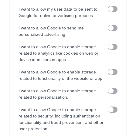
bokföring och skatteavdrag, besök Procountors
I want to allow my user data to be sent to
ekonomiska ordlista för att lära dig mer om
Vad
Google for online advertising purposes.
är Bokföringslagen?
,
Vad är BFN?
,
Vad är
I want to allow Google to send me
Momsdeklaration?
,
Vad är Kassaflöde?
, och
Vad
personalized advertising.
är Balansräkning?
.
I want to allow Google to enable storage
related to analytics like cookies on web or
device identifiers in apps.
I want to allow Google to enable storage
related to functionality of the website or app.
Tillbaka till startsidan
I want to allow Google to enable storage
related to personalization.
I want to allow Google to enable storage
related to security, including authentication
functionality and fraud prevention, and other
user protection.
Produkterna