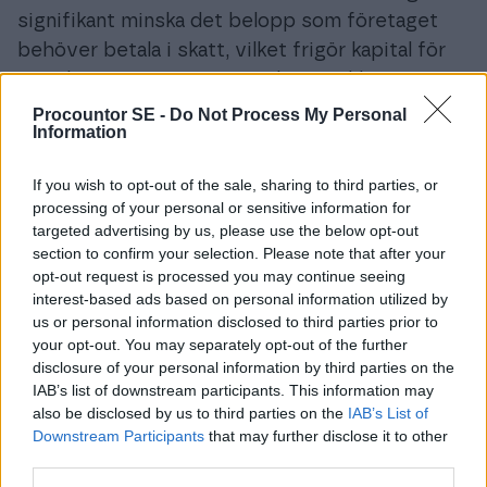
signifikant minska det belopp som företaget
behöver betala i skatt, vilket frigör kapital för
ytterligare investeringar och utveckling.
Procountor SE -
Do Not Process My Personal
Individer kan dra nytta av avdrag för saker som
Information
arbetsrelaterade resor, hemmakontor och
If you wish to opt-out of the sale, sharing to third parties, or
professionell utveckling. Det är viktigt att hålla
processing of your personal or sensitive information for
goda register och kvitton som stödjer dessa
targeted advertising by us, please use the below opt-out
avdrag vid en eventuell granskning från
section to confirm your selection. Please note that after your
Skatteverket.
opt-out request is processed you may continue seeing
interest-based ads based on personal information utilized by
us or personal information disclosed to third parties prior to
Skatteavdragens roll i
your opt-out. You may separately opt-out of the further
företagsekonomi
disclosure of your personal information by third parties on the
IAB’s list of downstream participants. This information may
also be disclosed by us to third parties on the
IAB’s List of
För företag är skatteplanering en kritisk del av
Downstream Participants
that may further disclose it to other
den finansiella strategin. Korrekt användning av
third parties.
skatteavdrag kan inte bara minska skattebördan