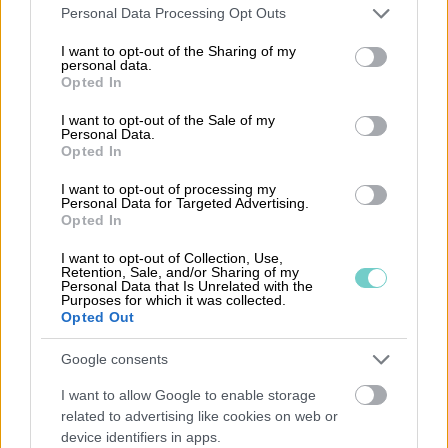
Please note that this website/app uses one or more Google
Personal Data Processing Opt Outs
utan också förbättra företagets övergripande
services and may gather and store information including but
ekonomiska ställning. Detta är särskilt relevant i
not limited to your visit or usage behaviour. You may click to
I want to opt-out of the Sharing of my
personal data.
grant or deny consent to Google and its third-party tags to
tider av ekonomisk osäkerhet, där varje sparad
Opted In
use your data for below specified purposes in below Google
krona kan göra en stor skillnad.
consent section.
I want to opt-out of the Sale of my
Personal Data.
Genom att integrera skatteavdrag i den bredare
Opted In
ekonomiska planeringen kan företag
I want to opt-out of processing my
effektivisera sina operationer och maximera
Personal Data for Targeted Advertising.
Opted In
sin lönsamhet. Detta är ett område där digitala
lösningar som
Procountor
kan erbjuda värdefull
I want to opt-out of Collection, Use,
Retention, Sale, and/or Sharing of my
hjälp. Deras verktyg för digital
Personal Data that Is Unrelated with the
Purposes for which it was collected.
ekonomihantering gör det enklare för företag
Opted Out
att hålla koll på potentiella avdrag och
Google consents
säkerställa att alla ekonomiska beslut stöds av
aktuell och korrekt data.
I want to allow Google to enable storage
related to advertising like cookies on web or
För mer information om specifika aspekter av
device identifiers in apps.