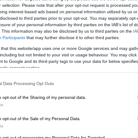
r selection. Please note that after your opt-out request is processed y
ndningen av SWIFT-koder central för att
eing interest-based ads based on personal information utilized by us or
r för sina kunder.
disclosed to third parties prior to your opt-out. You may separately opt-
losure of your personal information by third parties on the IAB’s list of
. This information may also be disclosed by us to third parties on the
IA
SWIFT-koder i
Participants
that may further disclose it to other third parties.
 that this website/app uses one or more Google services and may gath
n
including but not limited to your visit or usage behaviour. You may click 
 to Google and its third-party tags to use your data for below specifi
ogle consent section.
ntiella för att genomföra
l Data Processing Opt Outs
ella rapporteringar. De möjliggör snabba och
, vilket är en förutsättning för global
o opt-out of the Sharing of my personal data.
som Procountor, integreras dessa koder i
In
ra och förenkla betalningsprocesser.
o opt-out of the Sale of my Personal Data.
In
liceras kan hjälpa företag att effektivisera
in internationella handelskapacitet. Det är
to opt-out of processing my Personal Data for Targeted