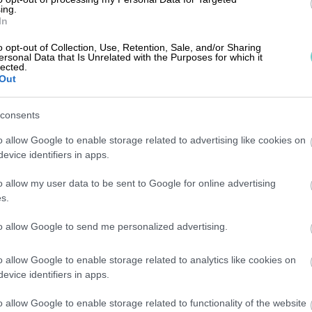
ing.
e med internationella bankstandarder och för
In
i transaktioner.
o opt-out of Collection, Use, Retention, Sale, and/or Sharing
ersonal Data that Is Unrelated with the Purposes for which it
lected.
rser och Vidare
Out
consents
o allow Google to enable storage related to advertising like cookies on
evice identifiers in apps.
r i ämnet rekommenderas att besöka
o allow my user data to be sent to Google for online advertising
man hitta information om andra relevanta
s.
är Auktoriserad revisor?
,
Vad är
to allow Google to send me personalized advertising.
h
Vad är Balanskonto?
. Dessa resurser kan ge
ga en robust förståelse för ekonomisk
o allow Google to enable storage related to analytics like cookies on
evice identifiers in apps.
o allow Google to enable storage related to functionality of the website
erktyg och resurser kan vara avgörande för