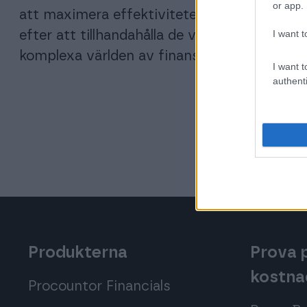
or app.
att maximera effektiviteten i ditt företag
I want t
efter att tillhandahålla de verktyg och kun
komplexa världen av finans och bokföring.
I want t
authenti
Produkterna
Prova
kostna
Procountor Financials