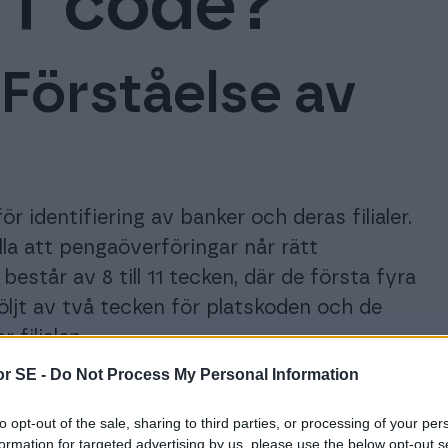
FT code?
nformation gällande
Accountor Finagos partnerbyråer.
ntor Geny
nago och Procountor.
Inka
p av AI kan du fokusera på avancerade uppgifter som
Med de
Materialbank
Förståelse av
in kompetens och erfarenhet. Procountor Geny hanterar
 & Webbinar
effekti
ifter så som kontering.
Nedlaggningsbart marknadsföringsma
emang och webbinar.
dokument och avtal.
pla dina verksamhetskritiska system till Procounto
r identifiering av banker och deras filialer.
la att pengaöverföringar når rätt
står av 8 till 11 tecken, där de första fyra
öljt av två tecken för platskoden och de
 filialen.
r SE -
Do Not Process My Personal Information
ransaktioner och hjälper till att minska
nte bara för att överföra pengar utan också
to opt-out of the sale, sharing to third parties, or processing of your per
etag som Procountor, som hanterar digital
formation for targeted advertising by us, please use the below opt-out s