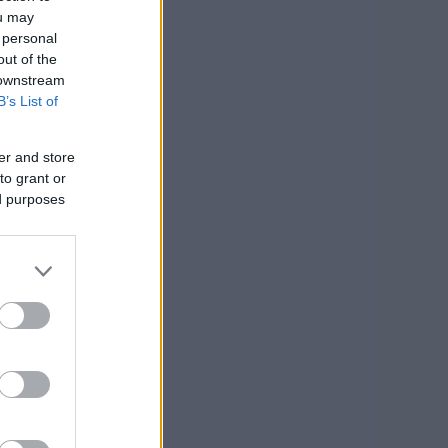
ou may
 personal
out of the
 downstream
B’s List of
er and store
to grant or
ed purposes