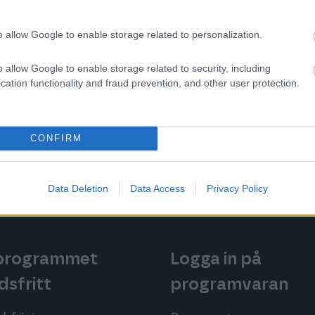
s ekonomiska processer. Procountor strävar
o allow Google to enable storage related to personalization.
skaper som krävs för att navigera i den
o allow Google to enable storage related to security, including
cation functionality and fraud prevention, and other user protection.
Tillbaka till startsidan
CONFIRM
Data Deletion
Data Access
Privacy Policy
 programmet
Logga in på
dsfritt
programvaran