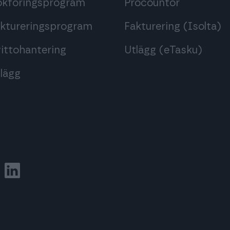
okföringsprogram
Procountor
aktureringsprogram
Fakturering (Isolta)
ittohantering
Utlägg (eTasku)
lägg