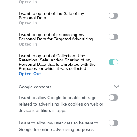
Opted In
use your data for below specified purposes in below Google
ekonomiska termer som är viktiga att ha
consent section.
I want to opt-out of the Sale of my
kunskap om. Till exempel är det bra att veta
Personal Data.
Opted In
Vad är GLN-nummer?
, som är en global
identifieringskod för företag. Förståelse för
Vad
I want to opt-out of processing my
Personal Data for Targeted Advertising.
är Inkomstår?
är också viktigt för att hantera
Opted In
företagets skattefrågor korrekt. Vidare är det
I want to opt-out of Collection, Use,
nödvändigt att förstå
Vad är Kontering?
för att
Retention, Sale, and/or Sharing of my
Personal Data that Is Unrelated with the
kunna bokföra affärshändelser på rätt sätt.
Purposes for which it was collected.
Opted Out
Det kan även vara relevant att känna till
Vad är
Förvaltningsberättelse?
, en del av
Google consents
årsredovisningen som ger en översikt över
I want to allow Google to enable storage
företagets verksamhet och resultat. Slutligen är
related to advertising like cookies on web or
device identifiers in apps.
det viktigt för företagare att förstå
Vad är F-
skatt?
, som är ett system för skatt på arbete
I want to allow my user data to be sent to
och företagande i Sverige.
Google for online advertising purposes.