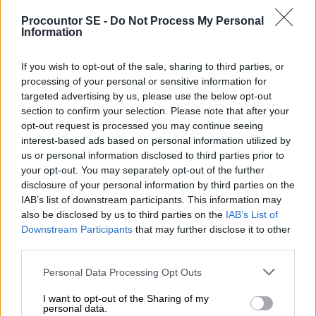
som Skatteverket ställer vid en eventuell
Procountor SE -
Do Not Process My Personal
Information
kontroll.
Det är här digitala lösningar som Procountor kan
If you wish to opt-out of the sale, sharing to third parties, or
processing of your personal or sensitive information for
spela en avgörande roll. Genom att använda ett
targeted advertising by us, please use the below opt-out
bokföringsprogram som automatiserar och
section to confirm your selection. Please note that after your
förenklar rapporteringen av dessa resor, kan
opt-out request is processed you may continue seeing
företag säkerställa att de följer gällande regler
interest-based ads based on personal information utilized by
us or personal information disclosed to third parties prior to
och samtidigt effektivisera sin
your opt-out. You may separately opt-out of the further
ekonomihantering. Detta frigör tid som kan
disclosure of your personal information by third parties on the
användas till att fokusera på företagets
IAB’s list of downstream participants. This information may
also be disclosed by us to third parties on the
IAB’s List of
kärnverksamhet.
Downstream Participants
that may further disclose it to other
third parties.
Relaterade ekonomiska
Please note that this website/app uses one or more Google
termer och begrepp
Personal Data Processing Opt Outs
services and may gather and store information including but
not limited to your visit or usage behaviour. You may click to
I want to opt-out of the Sharing of my
personal data.
Förutom milersättning finns det en rad andra
grant or deny consent to Google and its third-party tags to