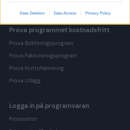
Procountor Utlägg
Data Deletion
Data Access
Privacy Policy
Prova programmet kostnadsfritt
Prova Bokföringsprogram
Prova Faktureringsprogram
Prova Kvittohantering
Prova Utlägg
Logga in på programvaran
Procountor