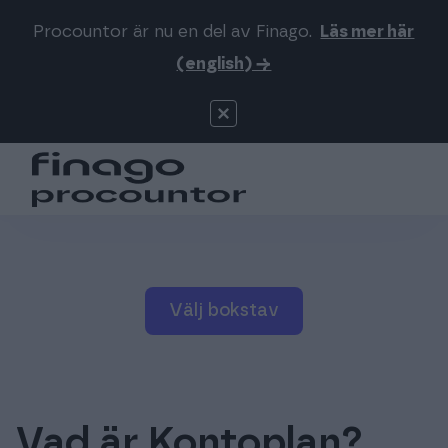
Procountor är nu en del av Finago.
Läs mer här
Sök på webbsidan
Logga in
(english) →
Procountor
Produkter
Signatur
Priser
För redovisningsbyråer
Välj bokstav
Support
Mer om oss
Vad är Kontoplan?