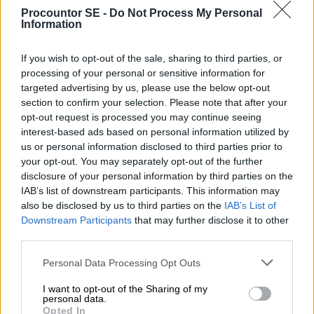
Procountor SE -
Do Not Process My Personal
därmed minska risken för mänskliga fel
Information
samtidigt som de sparar tid och resurser.
If you wish to opt-out of the sale, sharing to third parties, or
Dessa programvaror tillåter inte bara enkel
processing of your personal or sensitive information for
tillgång och uppdatering av kontoplanen utan
targeted advertising by us, please use the below opt-out
section to confirm your selection. Please note that after your
erbjuder också integrerade funktioner som
opt-out request is processed you may continue seeing
bankkopplingar och automatiserade rapporter.
interest-based ads based on personal information utilized by
Detta ger företag en realtidsöversikt över sin
us or personal information disclosed to third parties prior to
ekonomi och möjliggör snabbare
your opt-out. You may separately opt-out of the further
disclosure of your personal information by third parties on the
beslutsfattande baserat på aktuell och korrekt
IAB’s list of downstream participants. This information may
information.
also be disclosed by us to third parties on the
IAB’s List of
Downstream Participants
that may further disclose it to other
Resurser för Fördjupad
third parties.
Kunskap
Please note that this website/app uses one or more Google
Personal Data Processing Opt Outs
services and may gather and store information including but
not limited to your visit or usage behaviour. You may click to
I want to opt-out of the Sharing of my
För de som vill fördjupa sin förståelse för
personal data.
grant or deny consent to Google and its third-party tags to
Opted In