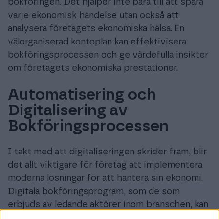
bokföringen. Det hjälper inte bara till att spåra
varje ekonomisk händelse utan också att
analysera företagets ekonomiska hälsa. En
välorganiserad kontoplan kan effektivisera
bokföringsprocessen och ge värdefulla insikter
om företagets ekonomiska prestationer.
Automatisering och
Digitalisering av
Bokföringsprocessen
I takt med att digitaliseringen skrider fram, blir
det allt viktigare för företag att implementera
moderna lösningar för att hantera sin ekonomi.
Digitala bokföringsprogram, som de som
erbjuds av ledande aktörer inom branschen, kan
automatisera hanteringen av kontoplaner och