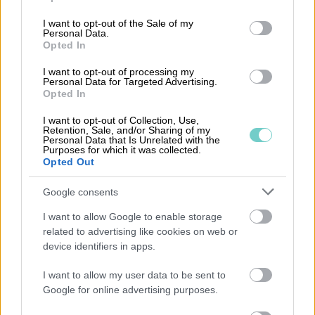
specifika termer inom ekonomihantering, finns
use your data for below specified purposes in below Google
consent section.
det en mängd resurser tillgängliga. Att känna till
I want to opt-out of the Sale of my
Personal Data.
Vad är Bolagsverket?
, förstå
Vad är E-faktura?
,
Opted In
och insikten om
Vad är A-skatt?
är bara några
I want to opt-out of processing my
exempel på viktiga koncept. Dessutom är det
Personal Data for Targeted Advertising.
Opted In
viktigt att ha kunskap om
Vad är
Anläggningstillgångar?
och att förstå
Vad är
I want to opt-out of Collection, Use,
Retention, Sale, and/or Sharing of my
Balansräkning?
för att kunna tolka och analysera
Personal Data that Is Unrelated with the
Purposes for which it was collected.
ett företags finansiella ställning.
Opted Out
Att investera tid i att lära sig dessa
Google consents
grundläggande koncept kan ge betydande
I want to allow Google to enable storage
fördelar för företagare och ekonomiansvariga.
related to advertising like cookies on web or
Med rätt verktyg och kunskap kan de navigera i
device identifiers in apps.
den ekonomiska världen med större säkerhet
I want to allow my user data to be sent to
och framgång.
Google for online advertising purposes.