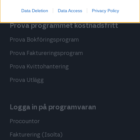
Data Deletion
Data Access
Privacy Policy
Prova programmet kostnadsfritt
Prova Bokföringsprogram
Prova Faktureringsprogram
Prova Kvittohantering
Prova Utlägg
Logga in på programvaran
Procountor
Fakturering (Isolta)