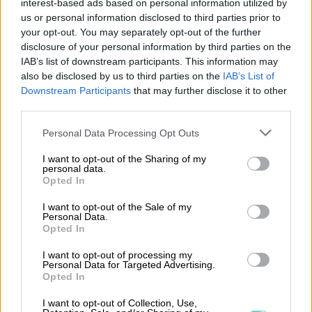
interest-based ads based on personal information utilized by
rapporteringen.
us or personal information disclosed to third parties prior to
your opt-out. You may separately opt-out of the further
disclosure of your personal information by third parties on the
Praktiska tips för att följa
IAB’s list of downstream participants. This information may
Årsredovisningslagen
also be disclosed by us to third parties on the
IAB’s List of
Downstream Participants
that may further disclose it to other
third parties.
För att effektivt följa Årsredovisningslagen är
Please note that this website/app uses one or more Google
det viktigt att ha ett robust system för
Personal Data Processing Opt Outs
services and may gather and store information including but
ekonomihantering. Det första steget är att
not limited to your visit or usage behaviour. You may click to
I want to opt-out of the Sharing of my
personal data.
säkerställa att all finansiell information är
grant or deny consent to Google and its third-party tags to
Opted In
korrekt och uppdaterad. Detta kan uppnås
use your data for below specified purposes in below Google
consent section.
genom regelbunden övervakning och kontroll av
I want to opt-out of the Sale of my
Personal Data.
de ekonomiska transaktionerna.
Opted In
I want to opt-out of processing my
Det är också viktigt att utbilda och hålla
Personal Data for Targeted Advertising.
personalen informerad om de senaste
Opted In
ändringarna i lagstiftningen. Regelbundna
I want to opt-out of Collection, Use,