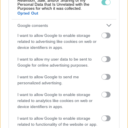
utbildningar och workshops kan hjälpa till att
Retention, Sale, and/or Sharing of my
Personal Data that Is Unrelated with the
säkerställa att alla medarbetare förstår sina
Purposes for which it was collected.
Opted Out
roller och ansvar i processen. Slutligen är det
avgörande att samarbeta med en pålitlig
Google consents
partner som kan erbjuda expertis och stöd i
I want to allow Google to enable storage
ekonomihanteringen. För företag som söker en
related to advertising like cookies on web or
integrerad lösning kan
Procountor
vara en
device identifiers in apps.
värdefull resurs.
I want to allow my user data to be sent to
Google for online advertising purposes.
Att förstå och implementera
Årsredovisningslagen kan verka överväldigande,
I want to allow Google to send me
men med rätt verktyg och strategier på plats,
personalized advertising.
kan företag inte bara uppfylla lagkraven utan
I want to allow Google to enable storage
också förbättra sin ekonomiska hantering. För
related to analytics like cookies on web or
mer information om specifika ekonomiska
device identifiers in apps.
termer och processer, besök
Vad är
I want to allow Google to enable storage
Kontoplan?
,
Vad är Direkta kostnader?
,
Vad är
related to functionality of the website or app.