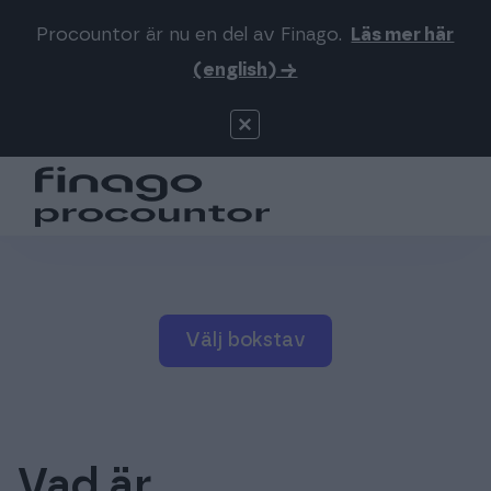
Procountor är nu en del av Finago.
Läs mer här
Sök på webbsidan
Logga in
(english) →
Procountor
Produkter
Signatur
Priser
För redovisningsbyråer
Välj bokstav
Support
Mer om oss
Vad är