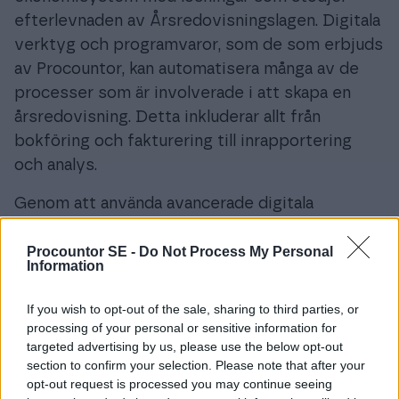
efterlevnaden av Årsredovisningslagen. Digitala
verktyg och programvaror, som de som erbjuds
av Procountor, kan automatisera många av de
processer som är involverade i att skapa en
årsredovisning. Detta inkluderar allt från
bokföring och fakturering till inrapportering
och analys.
Genom att använda avancerade digitala
lösningar kan företag inte bara säkerställa att de
följer lagen, utan också effektivisera sina
Procountor SE -
Do Not Process My Personal
Information
ekonomiska processer. Detta frigör värdefull tid
för företagsledare att fokusera på
If you wish to opt-out of the sale, sharing to third parties, or
kärnverksamheten istället för administrativa
processing of your personal or sensitive information for
targeted advertising by us, please use the below opt-out
uppgifter. Dessutom kan en digital lösning bidra
section to confirm your selection. Please note that after your
till att minska risken för mänskliga fel, vilket är
opt-out request is processed you may continue seeing
särskilt viktigt när det gäller den finansiella