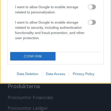
Inbetalning?
,
Vad är Internredovisning?
, och
Vad är Bokslut?
.
I want to allow Google to enable storage
related to personalization.
I want to allow Google to enable storage
related to security, including authentication
functionality and fraud prevention, and other
user protection.
Tillbaka till startsidan
CONFIRM
Data Deletion
Data Access
Privacy Policy
Produkterna
Procountor Financials
Procountor Ledger